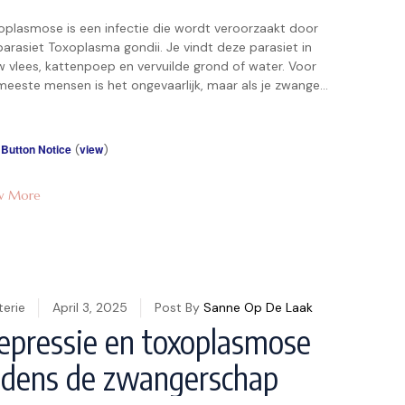
oplasmose is een infectie die wordt veroorzaakt door
parasiet Toxoplasma gondii. Je vindt deze parasiet in
w vlees, kattenpoep en vervuilde grond of water. Voor
meeste mensen is het ongevaarlijk, maar als je zwanger
t, kan het serieuze risico’s met zich meebrengen. Denk
 een miskraam of aangeboren afwijkingen bij je baby,
at […]
 Button Notice
(
view
)
w More
terie
April 3, 2025
Post By
Sanne Op De Laak
epressie en toxoplasmose
ijdens de zwangerschap