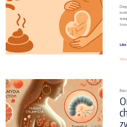
Dep
inv
waa
toxo
ver
de b
[…]
Like
Vie
Bac
O
c
z