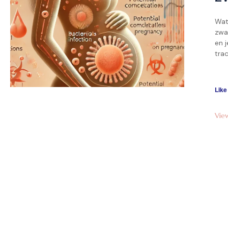
Wat
zwan
en j
tra
vaa
wer
Wer
Like
Vie