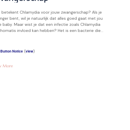
 betekent Chlamydia voor jouw zwangerschap? Als je
ger bent, wil je natuurlijk dat alles goed gaat met jou
e baby. Maar wist je dat een infectie zoals Chlamydia
chomatis invloed kan hebben? Het is een bacterie die
k via seksueel contact wordt overgedragen en
eldwijd veel voorkomt. Volgens de
eldgezondheidsorganisatie waren er in […]
 Button Notice
(
view
)
w More