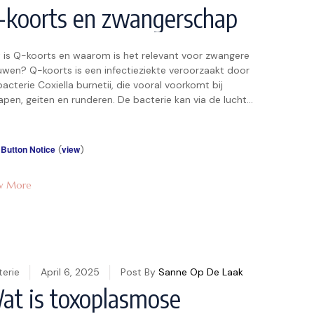
-koorts en zwangerschap
 is Q-koorts en waarom is het relevant voor zwangere
uwen? Q-koorts is een infectieziekte veroorzaakt door
acterie Coxiella burnetii, die vooral voorkomt bij
apen, geiten en runderen. De bacterie kan via de lucht
den ingeademd, bijvoorbeeld door stofdeeltjes van
mette dieren. Voor zwangere vrouwen is Q-koorts
ngrijk omdat het risico’s kan opleveren, zoals […]
 Button Notice
(
view
)
w More
terie
April 6, 2025
Post By
Sanne Op De Laak
at is toxoplasmose