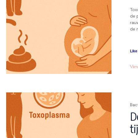
Tox
de 
rau
de 
ben
aan
omd
Like
Vie
Bac
D
t