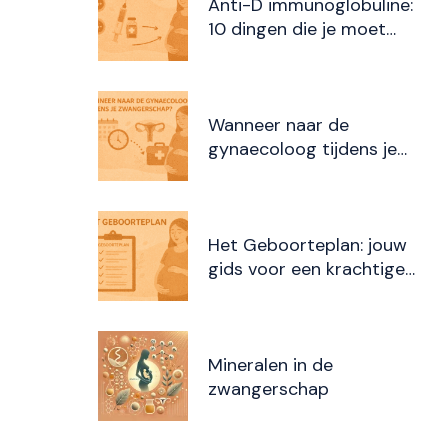
Anti-D immunoglobuline:
10 dingen die je moet
weten
Wanneer naar de
gynaecoloog tijdens je
zwangerschap?
Het Geboorteplan: jouw
gids voor een krachtige
bevalling
Mineralen in de
zwangerschap