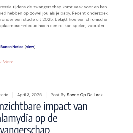
ressie tijdens de zwangerschap komt vaak voor en kan
loed hebben op zowel jou als je baby. Recent onderzoek,
ronder een studie uit 2025, bekijkt hoe een chronische
plasmose-infectie hierin een rol kan spelen, vooral via
anderingen in je immuunsysteem. In dit artikel leggen we
evindingen simpel uit, met inzichten die nuttig zijn voor
 Button Notice
(
view
)
w More
terie
April 3, 2025
Post By
Sanne Op De Laak
nzichtbare impact van
hlamydia op de
wangerschap