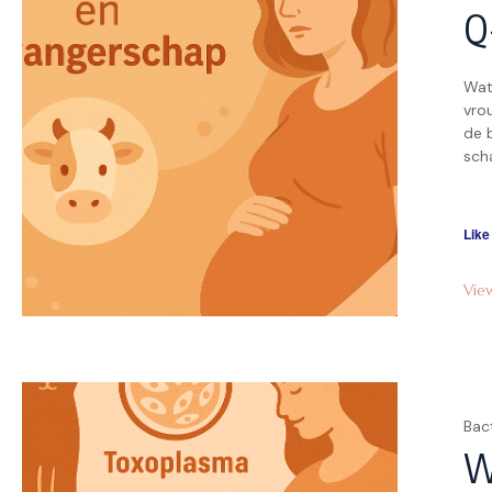
Q
Wat
vro
de b
sch
wor
bes
bela
Like
Vie
Bac
W