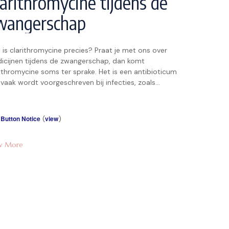
larithromycine tijdens de
wangerschap
 is clarithromycine precies? Praat je met ons over
icijnen tijdens de zwangerschap, dan komt
rithromycine soms ter sprake. Het is een antibioticum
vaak wordt voorgeschreven bij infecties, zoals
htwegklachten of een ontsteking van de huid. Misschien
 je het al eens gebruikt voordat je zwanger werd, maar
raag je je af: wat […]
 Button Notice
(
view
)
w More