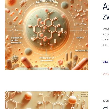
A
z
Wat
en i
miss
een
bact
oor
wer
Like
Vie
Anti