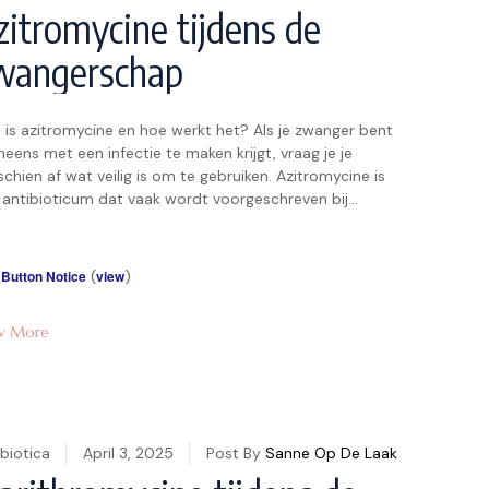
zitromycine tijdens de
wangerschap
 is azitromycine en hoe werkt het? Als je zwanger bent
neens met een infectie te maken krijgt, vraag je je
chien af wat veilig is om te gebruiken. Azitromycine is
 antibioticum dat vaak wordt voorgeschreven bij
eriële infecties, zoals luchtwegklachten of een
ontsteking. Het behoort tot de groep macroliden en
kt door […]
 Button Notice
(
view
)
w More
biotica
April 3, 2025
Post By
Sanne Op De Laak