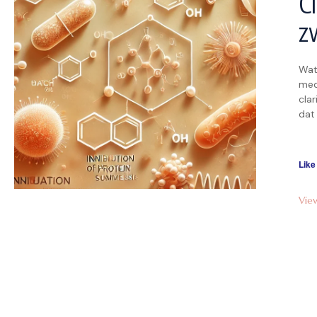
C
z
Wat
med
cla
dat 
luc
heb
nu v
Like
Vie