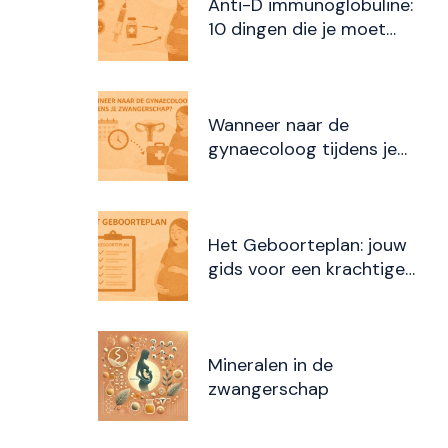
Anti-D immunoglobuline:
10 dingen die je moet
weten
Wanneer naar de
gynaecoloog tijdens je
zwangerschap?
Het Geboorteplan: jouw
gids voor een krachtige
bevalling
Mineralen in de
zwangerschap