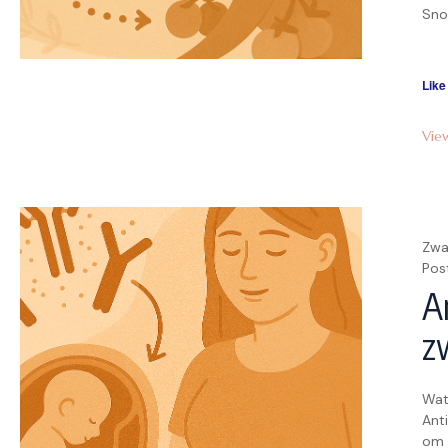
Sno
lat
202
dui
Like
Vie
Zwa
Pos
A
z
Wat
Ant
om 