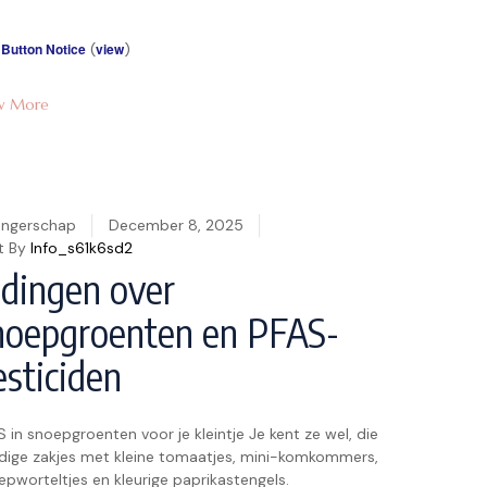
nergie, en jodium voor de […]
 Button Notice
(
view
)
w More
ngerschap
December 8, 2025
t By
Info_s61k6sd2
 dingen over
noepgroenten en PFAS-
esticiden
 in snoepgroenten voor je kleintje Je kent ze wel, die
dige zakjes met kleine tomaatjes, mini-komkommers,
epworteltjes en kleurige paprikastengels.