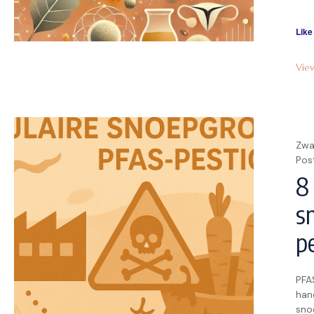
je e
Like
Vie
Zwa
Pos
8
s
p
PFAS
han
sno