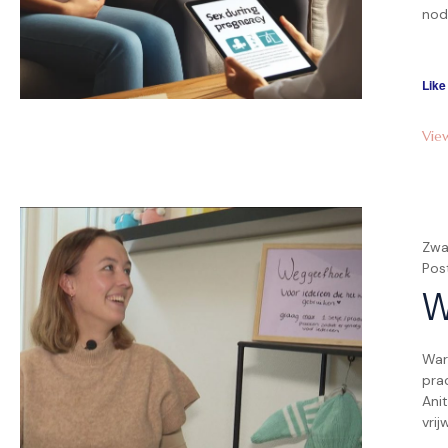
nodi
dui
aans
Zwan
Like
Vie
Zwa
Pos
W
War
pra
Ani
vrij
van 