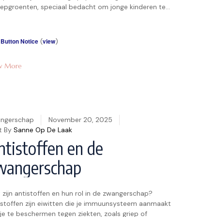
epgroenten, speciaal bedacht om jonge kinderen te
en wennen aan vers eten. Maar recent onderzoek uit
5 brengt een schaduw over deze populaire snacks. We
ken erin, want als verloskundige in Kampen horen we […]
 Button Notice
(
view
)
w More
ngerschap
November 20, 2025
t By
Sanne Op De Laak
ntistoffen en de
wangerschap
 zijn antistoffen en hun rol in de zwangerschap?
istoffen zijn eiwitten die je immuunsysteem aanmaakt
je te beschermen tegen ziekten, zoals griep of