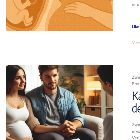
inf
via
een 
anti
Like
Vie
Zwa
Pos
K
d
Zwan
erva
Verl