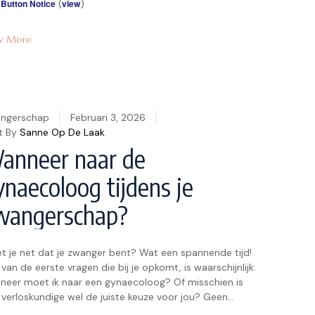
 Button Notice
(
view
)
w More
ngerschap
Februari 3, 2026
t By
Sanne Op De Laak
anneer naar de
ynaecoloog tijdens je
wangerschap?
t je net dat je zwanger bent? Wat een spannende tijd!
van de eerste vragen die bij je opkomt, is waarschijnlijk:
neer moet ik naar een gynaecoloog? Of misschien is
 verloskundige wel de juiste keuze voor jou? Geen
gen, we helpen je graag op weg in deze nieuwe fase van