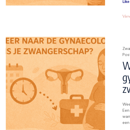
Like
Vie
Zwa
Pos
W
g
z
Wee
Een 
wan
een
zor