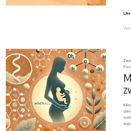
je l
Like
Vie
Zwa
Pos
M
z
Min
denk
voel
supe
hou