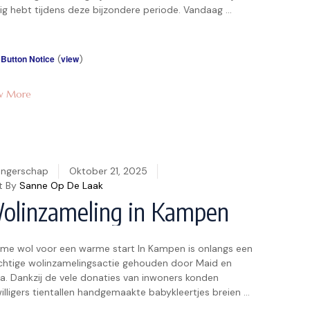
g hebt tijdens‍ deze bijzondere periode. Vandaag ​
ken we in⁢ een onderwerp dat vaak op ⁣de lippen van
taande ouders⁢ ligt: “Kan Ik Seks Hebben⁤ Tijdens⁤ de
gerschap? Alle‌ Feiten!” […]
 Button Notice
(
view
)
w More
ngerschap
Oktober 21, 2025
t By
Sanne Op De Laak
olinzameling in Kampen
me wol voor een warme start In Kampen is onlangs een
chtige wolinzamelingsactie gehouden door Maid en
ta. Dankzij de vele donaties van inwoners konden
willigers tientallen handgemaakte babykleertjes breien –
zachte truitjes tot mutsjes en slofjes. Bij