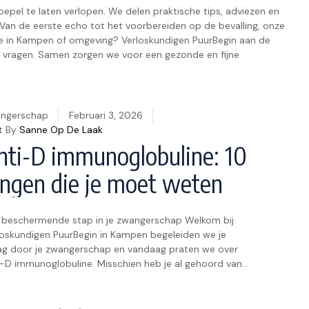
oepel te laten verlopen. We delen praktische tips, adviezen en
Van de eerste echo tot het voorbereiden op de bevalling, onze
je in Kampen of omgeving? Verloskundigen PuurBegin aan de
w vragen. Samen zorgen we voor een gezonde en fijne
ngerschap
Februari 3, 2026
t By
Sanne Op De Laak
nti-D immunoglobuline: 10
ingen die je moet weten
 beschermende stap in je zwangerschap Welkom bij
loskundigen PuurBegin in Kampen begeleiden we je
ag door je zwangerschap en vandaag praten we over
i-D immunoglobuline. Misschien heb je al gehoord van
e prik die te maken heeft met je Rhesusfactor en je
derwens. Het is een belangrijk stukje zwangerschapszorg
 je baby beschermt, vooral […]