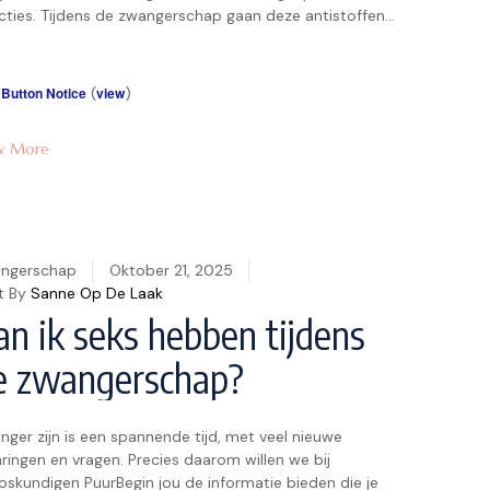
ecties. Tijdens de zwangerschap gaan deze antistoffen
 de placenta naar de baby, wat betekent dat je baby al
beetje bescherming heeft tegen ziekten waar jij al
stoffen tegen […]
 Button Notice
(
view
)
w More
ngerschap
Oktober 21, 2025
t By
Sanne Op De Laak
an ik seks hebben tijdens
e zwangerschap?
ger zijn is een ⁣spannende tijd, met veel nieuwe
ringen⁣ en vragen. Precies daarom willen we bij
oskundigen ‍PuurBegin⁢ jou⁤ de informatie bieden die je