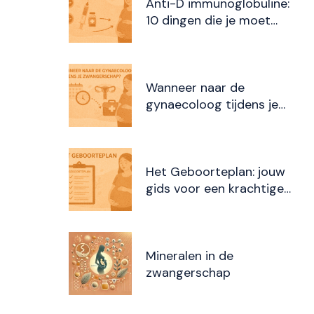
Anti-D immunoglobuline:
10 dingen die je moet
weten
Wanneer naar de
gynaecoloog tijdens je
zwangerschap?
Het Geboorteplan: jouw
gids voor een krachtige
bevalling
Mineralen in de
zwangerschap