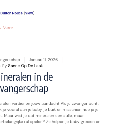
even. In […]
 Button Notice
(
view
)
w More
ngerschap
Januari 11, 2026
t By
Sanne Op De Laak
ineralen in de
wangerschap
eralen verdienen jouw aandacht Als je zwanger bent,
 je vooral aan je baby, je buik en misschien hoe je je
t. Maar wist je dat mineralen een stille, maar
rbelangrijke rol spelen? Ze helpen je baby groeien en
den jou sterk. Denk aan calcium voor botten, ijzer voor